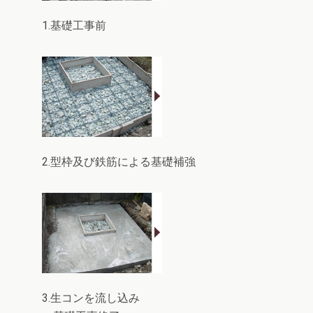
1.基礎工事前
2.型枠及び鉄筋による基礎補強
3.生コンを流し込み