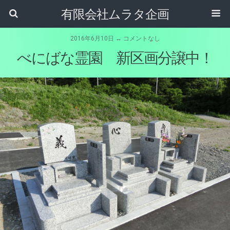
有限会社ムラタ企画
2016年6月10日 ↔ コメントなし
べにばな霊園 新区画分譲中！