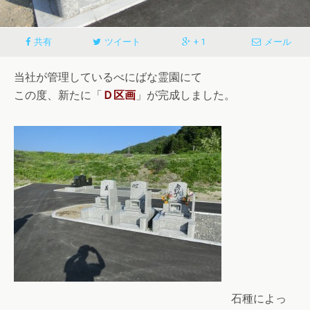
共有
ツイート
+ 1
メール
当社が管理しているべにばな霊園にて
この度、新たに「
Ｄ区画
」が完成しました。
石種によっ