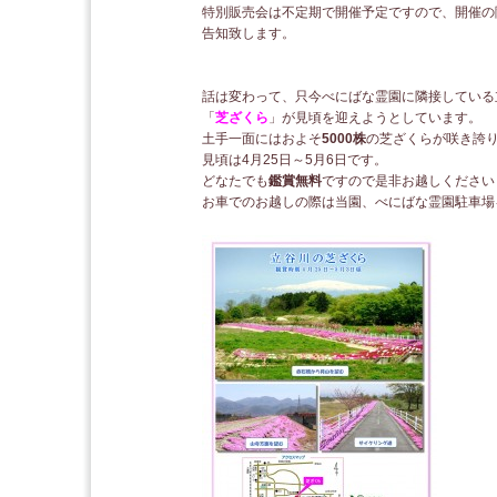
特別販売会は不定期で開催予定ですので、開催の
告知致します。
話は変わって、只今べにばな霊園に隣接している
「
芝ざくら
」が見頃を迎えようとしています。
土手一面にはおよそ
5000株
の芝ざくらが咲き誇
見頃は4月25日～5月6日です。
どなたでも
鑑賞無料
ですので是非お越しください
お車でのお越しの際は当園、べにばな霊園駐車場