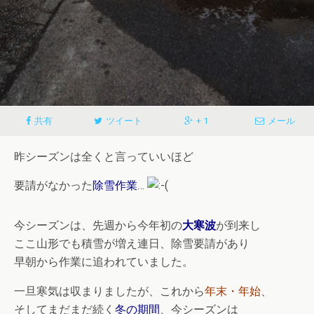
共有
ツイート
+ 1
メール
昨シーズンは全くと言っていいほど
要請がなかった
除雪作業
…
今シーズンは、先週から今年初の
大寒波
が到来し
ここ山形でも積雪が増え連日、除雪要請があり
早朝から作業に追われていました。
一旦寒気は収まりましたが、これから
年末・年始
、
そしてまだまだ続く
冬の期間
、今シーズンは