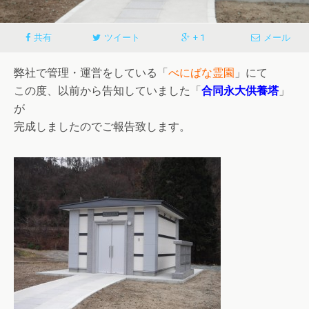
共有
ツイート
+ 1
メール
弊社で管理・運営をしている「
べにばな霊園
」にて
この度、以前から告知していました「
合同永大供養塔
」
が
完成しましたのでご報告致します。